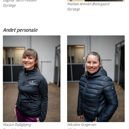
Dagmar Sloth Poulsen
Matilde Anholm Østergaard
Dyrlæge
Dyrlæge
Andet personale
Marjun Dejligbjerg
Nikoline Gregersen