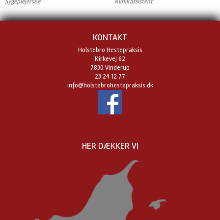
Sygeplejerske
Klinikassistent
KONTAKT
Holstebro Hestepraksis
Kirkevej 62
7830 Vinderup
23 24 12 77
info@holstebrohestepraksis.dk
HER DÆKKER VI