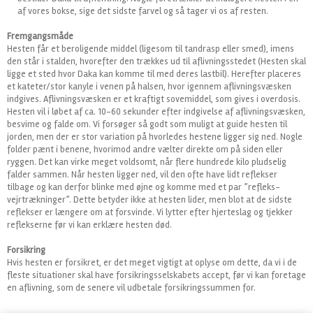
af vores bokse, sige det sidste farvel og så tager vi os af resten.
Fremgangsmåde
Hesten får et beroligende middel (ligesom til tandrasp eller smed), imens
den står i stalden, hvorefter den trækkes ud til aflivningsstedet (Hesten skal
ligge et sted hvor Daka kan komme til med deres lastbil). Herefter placeres
et kateter/stor kanyle i venen på halsen, hvor igennem aflivningsvæsken
indgives. Aflivningsvæsken er et kraftigt sovemiddel, som gives i overdosis.
Hesten vil i løbet af ca. 10-60 sekunder efter indgivelse af aflivningsvæsken,
besvime og falde om. Vi forsøger så godt som muligt at guide hesten til
jorden, men der er stor variation på hvorledes hestene ligger sig ned. Nogle
folder pænt i benene, hvorimod andre vælter direkte om på siden eller
ryggen. Det kan virke meget voldsomt, når flere hundrede kilo pludselig
falder sammen. Når hesten ligger ned, vil den ofte have lidt reflekser
tilbage og kan derfor blinke med øjne og komme med et par ”refleks-
vejrtrækninger”. Dette betyder ikke at hesten lider, men blot at de sidste
reflekser er længere om at forsvinde. Vi lytter efter hjerteslag og tjekker
reflekserne før vi kan erklære hesten død.
Forsikring
Hvis hesten er forsikret, er det meget vigtigt at oplyse om dette, da vi i de
fleste situationer skal have forsikringsselskabets accept, før vi kan foretage
en aflivning, som de senere vil udbetale forsikringssummen for.