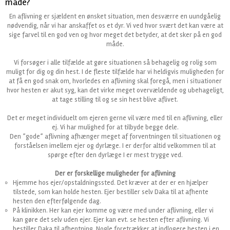
måde?
En aflivning er sjældent en ønsket situation, men desværre en uundgåelig
nødvendig, når vi har anskaffet os et dyr. Vi ved hvor svært det kan være at
sige farvel til en god ven og hvor meget det betyder, at det sker på en god
måde.
Vi forsøger i alle tilfælde at gøre situationen så behagelig og rolig som
muligt for dig og din hest. I de fleste tilfælde har vi heldigvis muligheden for
at få en god snak om, hvorledes en aflivning skal foregå, men i situationer
hvor hesten er akut syg, kan det virke meget overvældende og ubehageligt,
at tage stilling til og se sin hest blive aflivet.
Det er meget individuelt om ejeren gerne vil være med til en aflivning, eller
ej. Vi har mulighed for at tilbyde begge dele.
Den ”gode” aflivning afhænger meget af forventningen til situationen og
forståelsen imellem ejer og dyrlæge. I er derfor altid velkommen til at
spørge efter den dyrlæge I er mest trygge ved.
Der er forskellige muligheder for aflivning
Hjemme hos ejer/opstaldningssted. Det kræver at der er en hjælper
tilstede, som kan holde hesten. Ejer bestiller selv Daka til at afhente
hesten den efterfølgende dag.
På klinikken. Her kan ejer komme og være med under aflivning, eller vi
kan gøre det selv uden ejer. Ejer kan evt. se hesten efter aflivning. Vi
bestiller Daka til afhentning. Nogle foretrækker at indlogere hesten i en