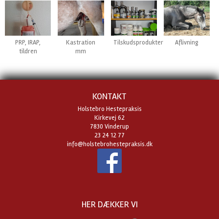
PRP, IRAP,
Kastration
Tilskudsprodukter
Aflivning
tildren
mm
KONTAKT
Holstebro Hestepraksis
Kirkevej 62
7830 Vinderup
23 24 12 77
info@holstebrohestepraksis.dk
HER DÆKKER VI