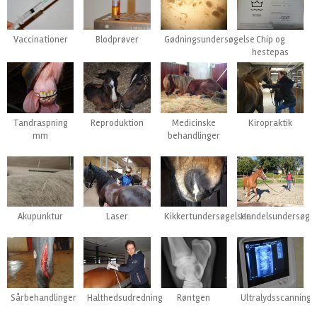
Vaccinationer
Blodprøver
Gødningsundersøgelse
Chip og
hestepas
Tandraspning
Reproduktion
Medicinske
Kiropraktik
mm
behandlinger
Akupunktur
Laser
Kikkertundersøgelser
Handelsundersøge
Sårbehandlinger
Halthedsudredning
Røntgen
Ultralydsscanning